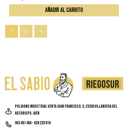
AÑADIR AL CARRITO
1
2
→
Poligono Industrial Venta Juan Francisco, 5, 23330 Villanueva del
Arzobispo, Jaén
953 451 456 - 628 220 919