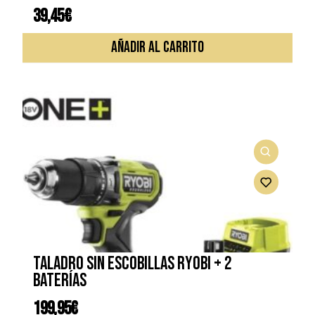
39,45
€
AÑADIR AL CARRITO
Taladro sin escobillas RYOBI + 2
baterías
199,95
€