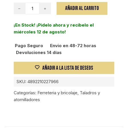
Taladro
AÑADIR AL CARRITO
sin
escobillas
¡En Stock! ¡Pidelo ahora y recibelo el
RYOBI
miércoles 12 de agosto!
+
2
Pago Seguro
Envio en 48-72 horas
baterías
Devoluciones 14 días
cantidad
AÑADIR A LA LISTA DE DESEOS
SKU:
4892210227966
Categorías:
Ferreteria y bricolaje
,
Taladros y
atornilladores