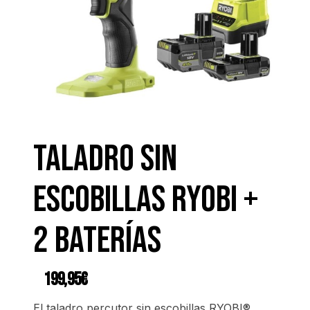
Taladro sin
escobillas RYOBI +
2 baterías
199,95
€
El taladro percutor sin escobillas RYOBI®