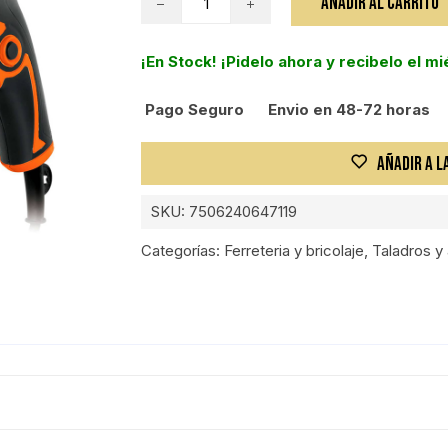
AÑADIR AL CARRITO
PERCUTOR,
550W,
¡En Stock! ¡Pidelo ahora y recibelo el m
1/2
cantidad
Pago Seguro
Envio en 48-72 horas
AÑADIR A L
SKU:
7506240647119
Categorías:
Ferreteria y bricolaje
,
Taladros y 