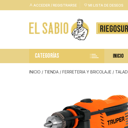
Saltar
ACCEDER / REGISTRARSE
MI LISTA DE DESEOS
al
contenido
CATEGORÍAS
INICIO
INICIO
/
TIENDA
/
FERRETERIA Y BRICOLAJE
/
TALAD