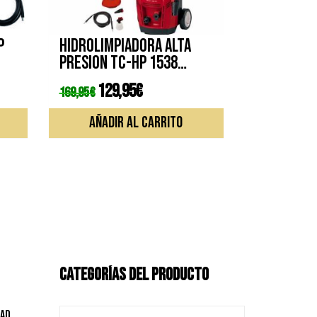
P
Hidrolimpiadora alta
presion TC-HP 1538
EINHELL
El
129,95
€
El
169,95
€
precio
precio
original
actual
era:
es:
AÑADIR AL CARRITO
169,95€.
129,95€.
CATEGORÍAS DEL PRODUCTO
dad