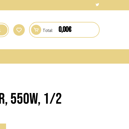
0,00
€
Total:
R, 550W, 1/2