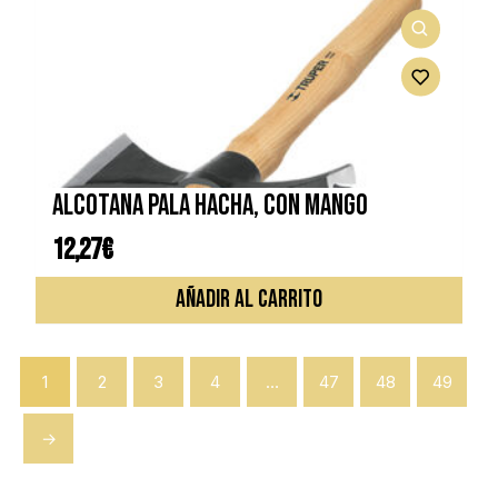
ALCOTANA PALA HACHA, CON MANGO
12,27
€
AÑADIR AL CARRITO
1
2
3
4
…
47
48
49
→