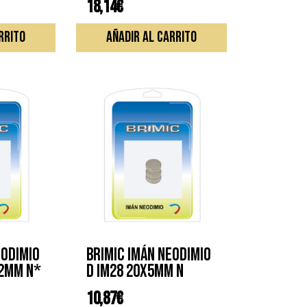
18,14
€
RRITO
AÑADIR AL CARRITO
EODIMIO
BRIMIC IMÁN NEODIMIO
X2MM N*
D IM28 20X5MM N
10,87
€