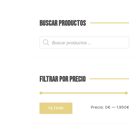
BUSCAR PRODUCTOS
Búsqueda
de
productos
FILTRAR POR PRECIO
Pr
Pr
Precio:
0€
—
1.950€
FILTRAR
mí
m