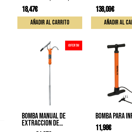
ALTA PRESION
18,47
€
138,09
€
AÑADIR AL CARRITO
AÑADIR AL CA
¡Oferta!
BOMBA MANUAL DE
BOMBA PARA IN
EXTRACCION DE
11,98
€
PALANCA