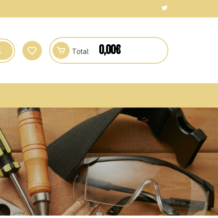
0,00
€
Total: