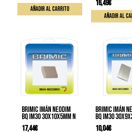
16,49
€
AÑADIR AL CARRITO
AÑADIR AL CA
BRIMIC IMÁN NEODIM
BRIMIC IMÁN N
BQ IM30 30X10X5MM N
BQ IM30 30X9
17,44
€
10,04
€