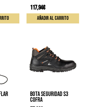
117,94
€
RRITO
AÑADIR AL CARRITO
FLAR
BOTA SEGURIDAD S3
COFRA