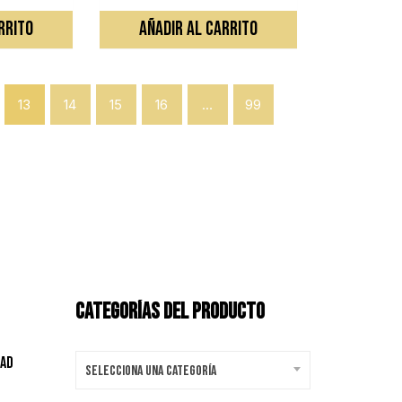
RRITO
AÑADIR AL CARRITO
13
14
15
16
…
99
CATEGORÍAS DEL PRODUCTO
dad
Selecciona una categoría