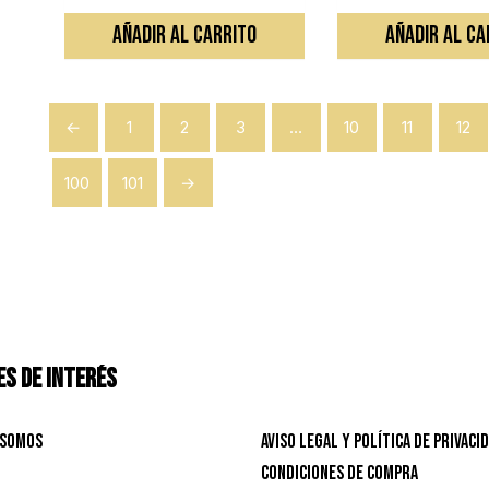
AÑADIR AL CARRITO
AÑADIR AL CA
←
1
2
3
…
10
11
12
100
101
→
S DE INTERÉS
 Somos
Aviso Legal y Política de privaci
Condiciones de Compra