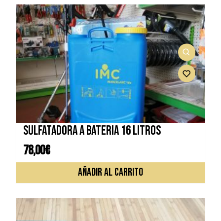
múlti
varia
Las
opcio
se
pued
elegi
en
la
págin
de
Sulfatadora a bateria 16 litros
prod
78,00
€
AÑADIR AL CARRITO