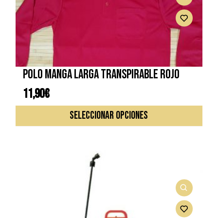
pued
elegi
en
la
págin
de
Polo manga larga transpirable rojo
prod
11,90
€
Este
SELECCIONAR OPCIONES
prod
tiene
múlti
varia
Las
opcio
se
pued
elegi