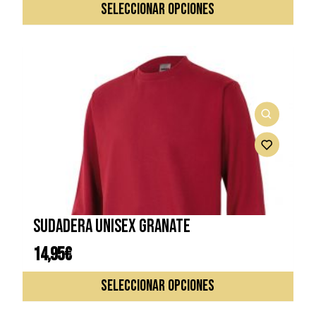
SELECCIONAR OPCIONES
prod
tiene
múlti
varia
Las
opcio
se
pued
elegi
en
la
págin
de
Sudadera unisex granate
prod
14,95
€
Este
SELECCIONAR OPCIONES
prod
tiene