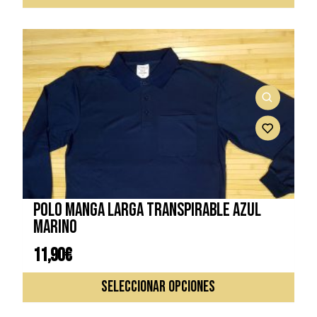
Polo manga larga transpirable azul
marino
11,90
€
Este
SELECCIONAR OPCIONES
prod
tiene