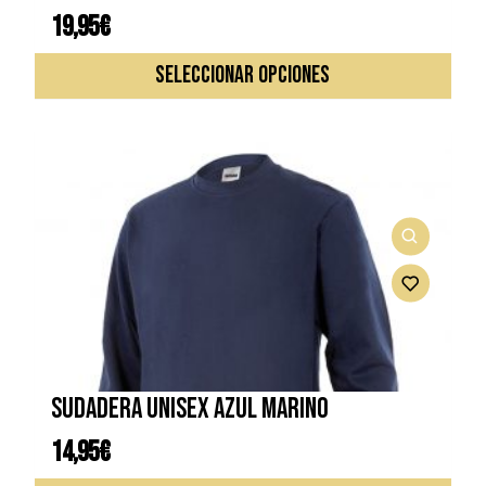
19,95
€
Este
SELECCIONAR OPCIONES
prod
tiene
múlti
varia
Las
opcio
se
pued
elegi
en
la
págin
de
Sudadera unisex azul marino
prod
14,95
€
Este