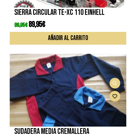
Sierra circular TE-XC 110 EINHELL
El
89,95
€
El
99,95
€
precio
precio
original
actual
era:
es:
AÑADIR AL CARRITO
99,95€.
89,95€.
Sudadera media cremallera