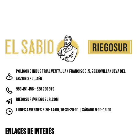
pued
elegi
en
la
págin
de
prod
Poligono Industrial Venta Juan Francisco, 5, 23330 Villanueva del
Arzobispo, Jaén
953 451 456 - 628 220 919
riegosur@riegosur.com
Lunes a Viernes 8:30-14:00, 16:30-20:00 | Sábado 9:00-13:00
ENLACES DE INTERÉS