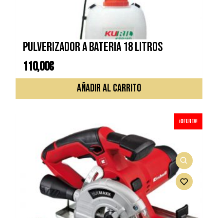
en
la
págin
de
Pulverizador a bateria 18 litros
prod
110,00
€
AÑADIR AL CARRITO
¡Oferta!