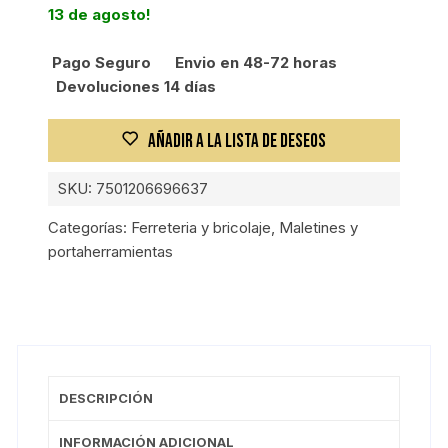
13 de agosto!
cm
cantidad
Pago Seguro
Envio en 48-72 horas
Devoluciones 14 días
AÑADIR A LA LISTA DE DESEOS
SKU:
7501206696637
Categorías:
Ferreteria y bricolaje
,
Maletines y
portaherramientas
DESCRIPCIÓN
INFORMACIÓN ADICIONAL