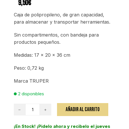
9,50
€
Caja de polipropileno, de gran capacidad,
para almacenar y transportar herramientas.
Sin compartimentos, con bandeja para
productos pequeños.
Medidas: 17 x 20 x 36 cm
Peso: 0,72 kg
Marca TRUPER
2 disponibles
Caja
AÑADIR AL CARRITO
de
herramientas
¡En Stock! ¡Pidelo ahora y recibelo el jueves
36