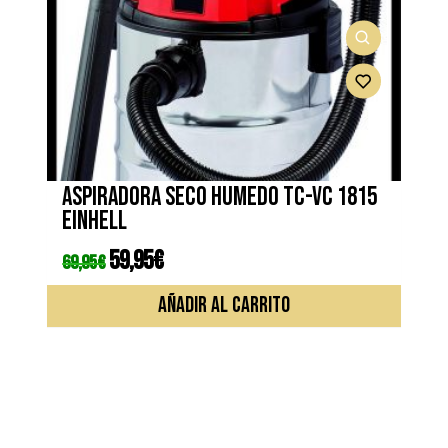
opcione
se
pueden
elegir
en
la
página
de
Aspiradora seco humedo TC-VC 1815
produc
EINHELL
El
59,95
€
El
69,95
€
precio
precio
original
actual
era:
es:
AÑADIR AL CARRITO
69,95€.
59,95€.