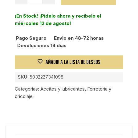
de
corte
¡En Stock! ¡Pidelo ahora y recibelo el
multiusos
miércoles 12 de agosto!
cantidad
Pago Seguro
Envio en 48-72 horas
Devoluciones 14 días
AÑADIR A LA LISTA DE DESEOS
SKU:
5032227341098
Categorías:
Aceites y lubricantes
,
Ferreteria y
bricolaje