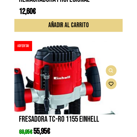
12,60
€
AÑADIR AL CARRITO
¡Oferta!
Fresadora TC-RO 1155 EINHELL
El
55,95
€
El
69,95
€
precio
precio