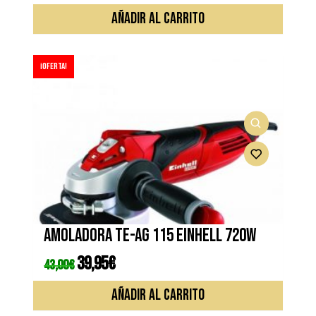
original
actual
era:
es:
AÑADIR AL CARRITO
69,95€.
55,95€.
¡Oferta!
Amoladora TE-AG 115 EINHELL 720W
El
39,95
€
El
43,00
€
precio
precio
original
actual
era:
es:
AÑADIR AL CARRITO
43,00€.
39,95€.