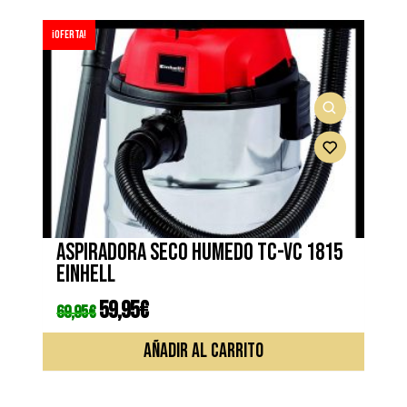
¡Oferta!
Aspiradora seco humedo TC-VC 1815
EINHELL
El
59,95
€
El
69,95
€
precio
precio
original
actual
era:
es:
AÑADIR AL CARRITO
69,95€.
59,95€.