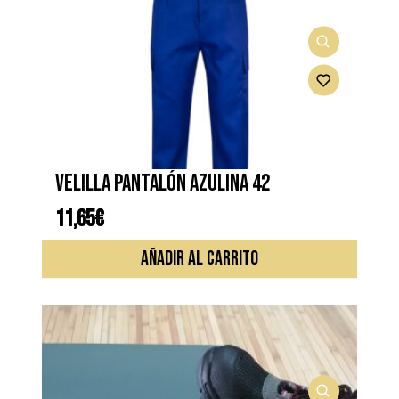
opcione
se
pueden
elegir
en
la
página
de
VELILLA PANTALÓN AZULINA 42
produc
11,65
€
AÑADIR AL CARRITO