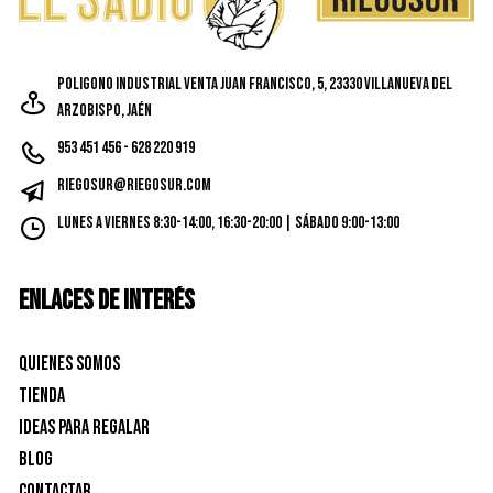
en
la
página
Poligono Industrial Venta Juan Francisco, 5, 23330 Villanueva del
de
Arzobispo, Jaén
produc
953 451 456 - 628 220 919
riegosur@riegosur.com
Lunes a Viernes 8:30-14:00, 16:30-20:00 | Sábado 9:00-13:00
ENLACES DE INTERÉS
Quienes Somos
Tienda
Ideas para Regalar
Blog
Contactar