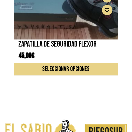
Zapatilla de seguridad FLEXOR
45,00
€
Este
SELECCIONAR OPCIONES
produc
tiene
múltipl
variante
Las
opcione
se
pueden
elegir