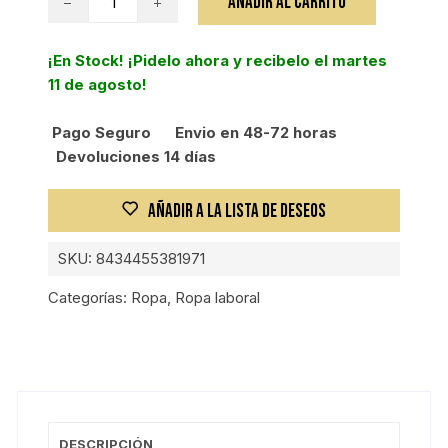
AÑADIR AL CARRITO
SOFT
SHELL
¡En Stock! ¡Pidelo ahora y recibelo el martes
POLAR
11 de agosto!
AZUL
NAVY
Pago Seguro
Envio en 48-72 horas
S
Devoluciones 14 días
cantidad
AÑADIR A LA LISTA DE DESEOS
SKU:
8434455381971
Categorías:
Ropa
,
Ropa laboral
DESCRIPCIÓN