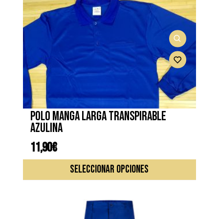
Polo manga larga transpirable
azulina
11,90
€
Este
SELECCIONAR OPCIONES
produc
tiene
múltipl
variante
Las