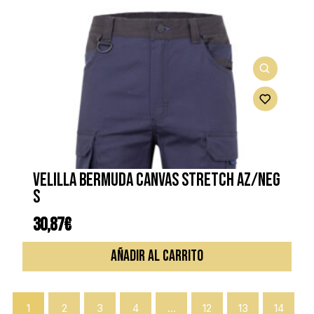
VELILLA BERMUDA CANVAS STRETCH AZ/NEG
S
30,87
€
AÑADIR AL CARRITO
1
2
3
4
…
12
13
14