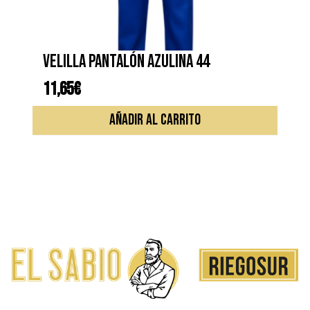
en
la
página
de
VELILLA PANTALÓN AZULINA 44
produc
11,65
€
AÑADIR AL CARRITO