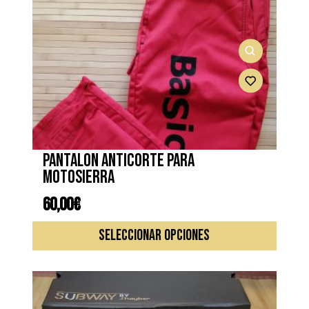
Pantalon anticorte para
motosierra
60,00
€
Este
SELECCIONAR OPCIONES
produc
tiene
múltipl
variante
Las