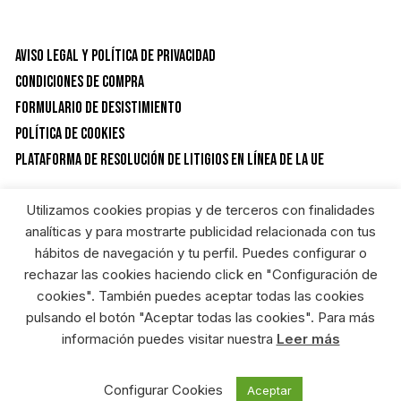
Aviso Legal y Política de privacidad
Condiciones de Compra
Formulario de desistimiento
Política de Cookies
Plataforma de resolución de litigios en línea de la UE
Utilizamos cookies propias y de terceros con finalidades
CATEGORÍAS DEL PRODUCTO
analíticas y para mostrarte publicidad relacionada con tus
hábitos de navegación y tu perfil. Puedes configurar o
rechazar las cookies haciendo click en "Configuración de
Ropa
×
cookies". También puedes aceptar todas las cookies
pulsando el botón "Aceptar todas las cookies". Para más
información puedes visitar nuestra
Leer más
RIEGOSUR FERRETERIA ONLINE © HEREDEROS DE ANGEL GARCIA S.L. Diseñado
por:
Configurar Cookies
Aceptar