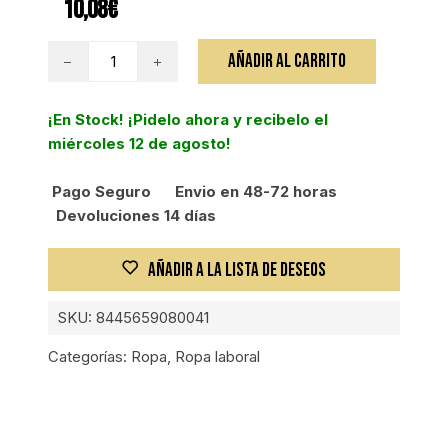
10,08
€
VELILLA
AÑADIR AL CARRITO
POLO
BICOLOR
¡En Stock! ¡Pidelo ahora y recibelo el
MC
miércoles 12 de agosto!
AV
GRIS/AM
Pago Seguro
Envio en 48-72 horas
2XL
Devoluciones 14 días
cantidad
AÑADIR A LA LISTA DE DESEOS
SKU:
8445659080041
Categorías:
Ropa
,
Ropa laboral