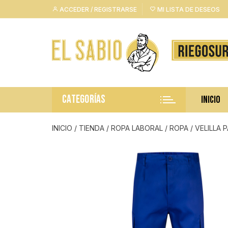
Saltar
ACCEDER / REGISTRARSE
MI LISTA DE DESEOS
al
contenido
CATEGORÍAS
INICIO
INICIO
/
TIENDA
/
ROPA LABORAL
/
ROPA
/ VELILLA 