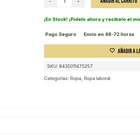
AÑADIR AL CARRITO
PANTALÓN
AZULINA
¡En Stock! ¡Pidelo ahora y recibelo el m
48
cantidad
Pago Seguro
Envio en 48-72 horas
AÑADIR A L
SKU:
8435011475257
Categorías:
Ropa
,
Ropa laboral