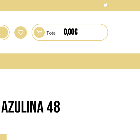
0,00
€
Total:
 AZULINA 48