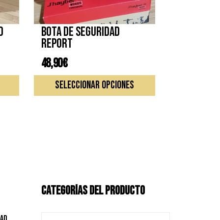
d
Bota de seguridad
REPORT
48,90
€
Este
Este
SELECCIONAR OPCIONES
producto
producto
tiene
tiene
múltiples
múltiples
variantes.
variantes.
Las
Las
opciones
opciones
se
se
pueden
pueden
elegir
elegir
CATEGORÍAS DEL PRODUCTO
en
en
la
la
página
página
dad