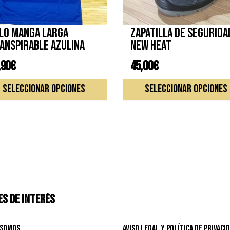
lo manga larga
Zapatilla de segurida
anspirable azulina
NEW HEAT
,90
€
45,00
€
Este
SELECCIONAR OPCIONES
SELECCIONAR OPCIONES
producto
tiene
múltiples
variantes.
Las
opciones
se
pueden
elegir
S DE INTERÉS
en
la
página
 Somos
Aviso Legal y Política de privaci