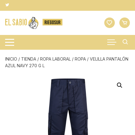
Saltar
al
contenido
INICIO
/
TIENDA
/
ROPA LABORAL
/
ROPA
/ VELILLA PANTALÓN
AZUL NAVY 270 G L