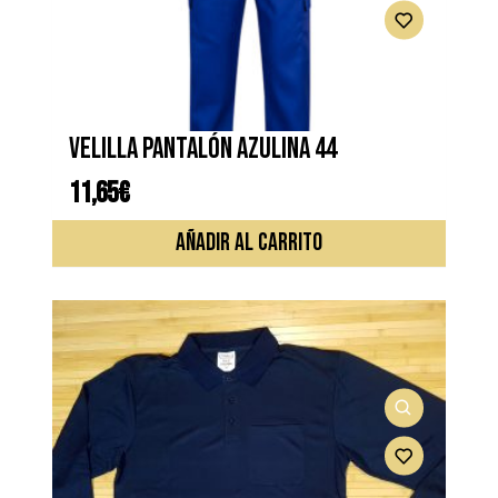
elegir
en
la
página
de
VELILLA PANTALÓN AZULINA 44
produc
11,65
€
AÑADIR AL CARRITO