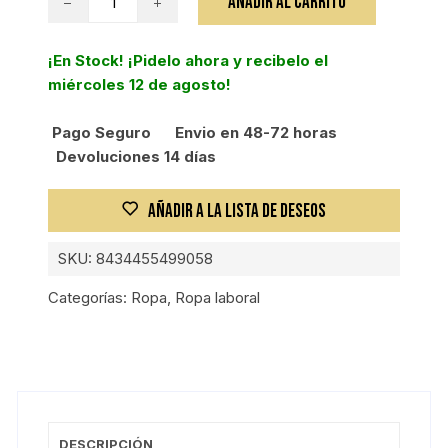
AÑADIR AL CARRITO
PANTALÓN
AZUL
¡En Stock! ¡Pidelo ahora y recibelo el
NAVY
miércoles 12 de agosto!
270
g
Pago Seguro
Envio en 48-72 horas
L
Devoluciones 14 días
cantidad
AÑADIR A LA LISTA DE DESEOS
SKU:
8434455499058
Categorías:
Ropa
,
Ropa laboral
DESCRIPCIÓN