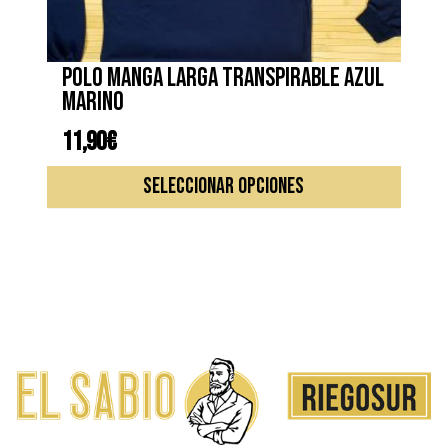
Polo manga larga transpirable azul
marino
11,90
€
Este
SELECCIONAR OPCIONES
produc
tiene
múltipl
variante
Las
opcione
se
pueden
elegir
en
la