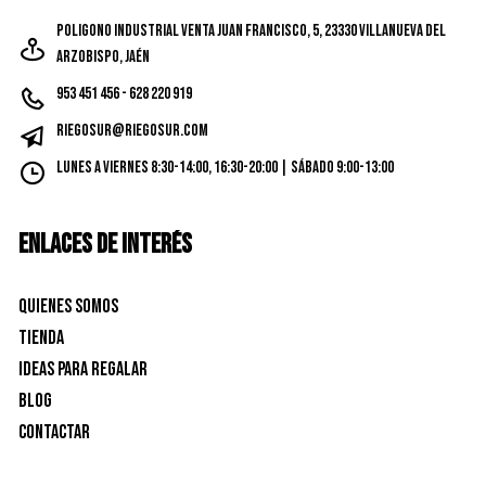
página
Poligono Industrial Venta Juan Francisco, 5, 23330 Villanueva del
de
Arzobispo, Jaén
produc
953 451 456 - 628 220 919
riegosur@riegosur.com
Lunes a Viernes 8:30-14:00, 16:30-20:00 | Sábado 9:00-13:00
ENLACES DE INTERÉS
Quienes Somos
Tienda
Ideas para Regalar
Blog
Contactar