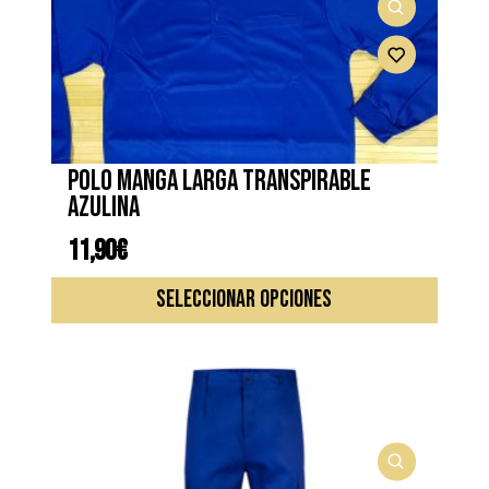
Polo manga larga transpirable
azulina
11,90
€
Este
SELECCIONAR OPCIONES
produc
tiene
múltipl
variante
Las
opcione
se
pueden