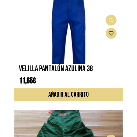
Las
opcione
se
pueden
elegir
en
la
página
de
VELILLA PANTALÓN AZULINA 38
produc
11,65
€
AÑADIR AL CARRITO