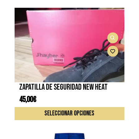
Zapatilla de seguridad NEW HEAT
45,00
€
Este
SELECCIONAR OPCIONES
produc
tiene
múltipl
variante