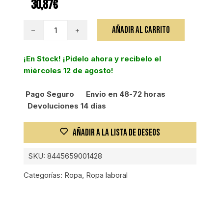
30,87
€
VELILLA
AÑADIR AL CARRITO
BERMUDA
CANVAS
¡En Stock! ¡Pidelo ahora y recibelo el
STRETCH
miércoles 12 de agosto!
AZ/NEG
L
Pago Seguro
Envio en 48-72 horas
cantidad
Devoluciones 14 días
AÑADIR A LA LISTA DE DESEOS
SKU:
8445659001428
Categorías:
Ropa
,
Ropa laboral