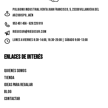
página
Poligono Industrial Venta Juan Francisco, 5, 23330 Villanueva del
de
Arzobispo, Jaén
produc
953 451 456 - 628 220 919
riegosur@riegosur.com
Lunes a Viernes 8:30-14:00, 16:30-20:00 | Sábado 9:00-13:00
ENLACES DE INTERÉS
Quienes Somos
Tienda
Ideas para Regalar
Blog
Contactar