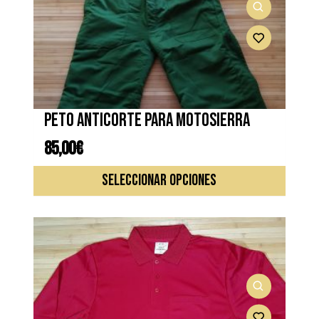
Peto anticorte para motosierra
85,00
€
Este
SELECCIONAR OPCIONES
produc
tiene
múltipl
variante
Las
opcione
se
pueden