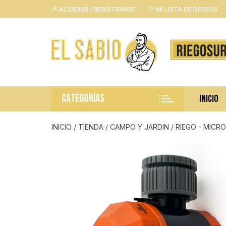
Saltar
ACCEDER / REGISTRARSE
MI LISTA DE DESEOS
al
contenido
CATEGORÍAS
INICIO
INICIO
/
TIENDA
/
CAMPO Y JARDIN
/
RIEGO - MICRO