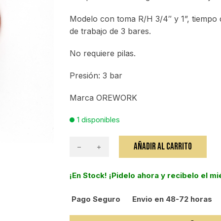
Modelo con toma R/H 3/4″ y 1”, tiempo d
de trabajo de 3 bares.
No requiere pilas.
Presión: 3 bar
Marca OREWORK
1 disponibles
AÑADIR AL CARRITO
Programador
mecanico
¡En Stock! ¡Pidelo ahora y recibelo el m
de
riego
Pago Seguro
Envio en 48-72 horas
cantidad