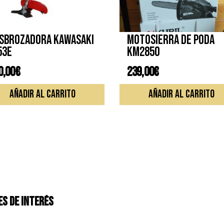
sbrozadora KAWASAKI
Motosierra de poda
53E
KM2850
0,00
€
239,00
€
AÑADIR AL CARRITO
AÑADIR AL CARRITO
S DE INTERÉS