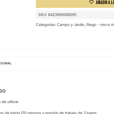
AÑADIR A L
SKU:
8423966089261
Categorías:
Campo y Jardin
,
Riego - micro r
CIONAL
GO
e utilizar.
o de hasta 120 minutos y presión de trabajo de 3 bares.