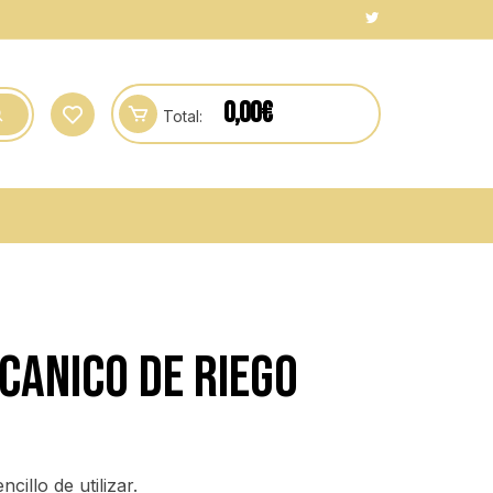
0,00
€
Total:
anico de riego
illo de utilizar.