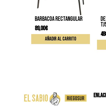
Barbacoa rectangular
De
TJ
89,00
€
48
AÑADIR AL CARRITO
ENLACE