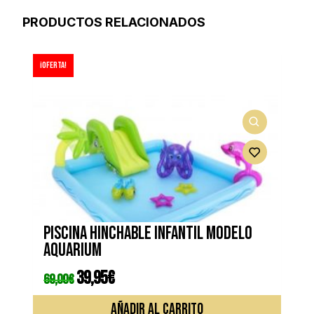
PRODUCTOS RELACIONADOS
¡Oferta!
Piscina hinchable infantil modelo
AQUARIUM
El
39,95
€
El
69,00
€
precio
precio
original
actual
era:
es:
AÑADIR AL CARRITO