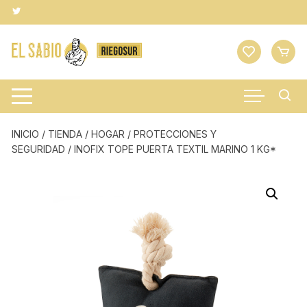
Saltar
al
contenido
INICIO
/
TIENDA
/
HOGAR
/
PROTECCIONES Y
SEGURIDAD
/ INOFIX TOPE PUERTA TEXTIL MARINO 1 KG*