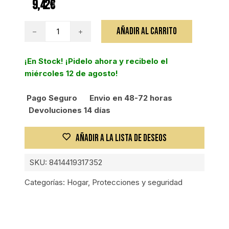
9,42
€
INOFIX
AÑADIR AL CARRITO
TOPE
PUERTA
¡En Stock! ¡Pidelo ahora y recibelo el
TEXTIL
miércoles 12 de agosto!
MARINO
1
Pago Seguro
Envio en 48-72 horas
KG*
Devoluciones 14 días
cantidad
AÑADIR A LA LISTA DE DESEOS
SKU:
8414419317352
Categorías:
Hogar
,
Protecciones y seguridad