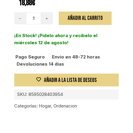
18,88
€
TESCOMA
AÑADIR AL CARRITO
ESTANTE
AJUSTABLE
¡En Stock! ¡Pidelo ahora y recibelo el
420-
miércoles 12 de agosto!
600
mm
Pago Seguro
Envio en 48-72 horas
cantidad
Devoluciones 14 días
AÑADIR A LA LISTA DE DESEOS
SKU:
8595028403954
Categorías:
Hogar
,
Ordenacion