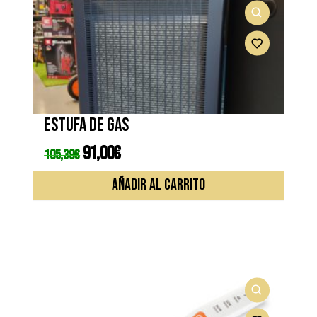
Estufa de gas
El
91,00
€
El
105,39
€
precio
precio
original
actual
era:
es:
AÑADIR AL CARRITO
105,39€.
91,00€.