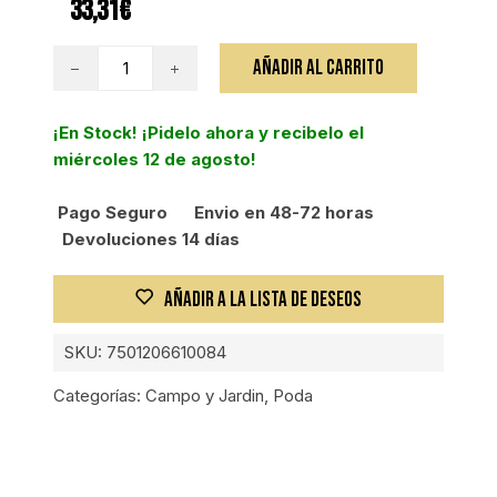
33,31
€
HACHA
AÑADIR AL CARRITO
MICHIGAN
1,5KG
¡En Stock! ¡Pidelo ahora y recibelo el
MANGO
miércoles 12 de agosto!
MADERA,
90CM
Pago Seguro
Envio en 48-72 horas
cantidad
Devoluciones 14 días
AÑADIR A LA LISTA DE DESEOS
SKU:
7501206610084
Categorías:
Campo y Jardin
,
Poda