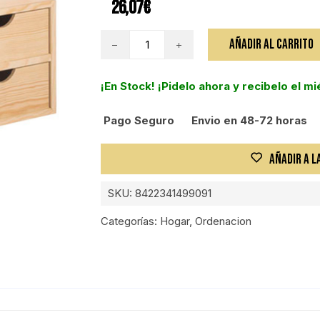
26,07
€
ASTIGARRAGA
AÑADIR AL CARRITO
CAJONERA
2x2
¡En Stock! ¡Pidelo ahora y recibelo el m
RECHAPADO
PINO*
Pago Seguro
Envio en 48-72 horas
cantidad
AÑADIR A L
SKU:
8422341499091
Categorías:
Hogar
,
Ordenacion