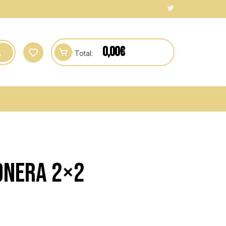
0,00
€
Total:
ONERA 2×2