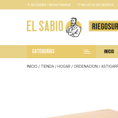
Saltar
ACCEDER / REGISTRARSE
MI LISTA DE DESEOS
al
contenido
CATEGORÍAS
INICIO
INICIO
/
TIENDA
/
HOGAR
/
ORDENACION
/ ASTIGAR