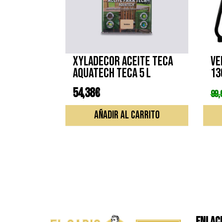
XYLADECOR ACEITE TECA
Ve
AQUATECH TECA 5 L
13
54,38
€
99,
AÑADIR AL CARRITO
ENLACE