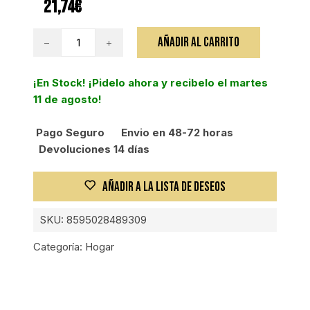
21,74
€
TESCOMA
AÑADIR AL CARRITO
BALANZA
DE
¡En Stock! ¡Pidelo ahora y recibelo el martes
COCINA
11 de agosto!
DIGITAL
500
Pago Seguro
Envio en 48-72 horas
g
Devoluciones 14 días
cantidad
AÑADIR A LA LISTA DE DESEOS
SKU:
8595028489309
Categoría:
Hogar