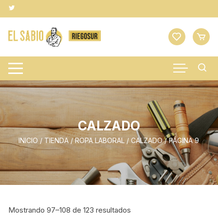
Saltar
al
contenido
CALZADO
INICIO
/
TIENDA
/
ROPA LABORAL
/
CALZADO
/ PÁGINA 9
Mostrando 97–108 de 123 resultados