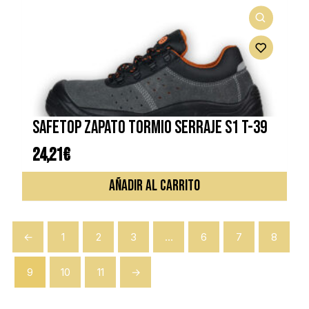
SAFETOP ZAPATO TORMIO SERRAJE S1 T-39
24,21
€
AÑADIR AL CARRITO
←
1
2
3
…
6
7
8
9
10
11
→