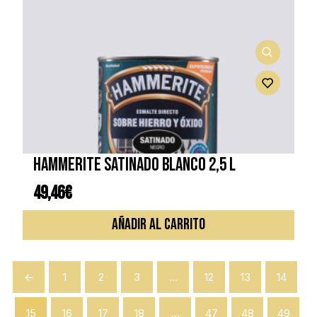
HAMMERITE SATINADO BLANCO 2,5 L
49,46
€
AÑADIR AL CARRITO
←
1
2
3
…
12
13
14
15
16
17
18
…
47
48
49