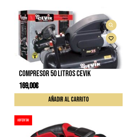
variante
Las
opcione
se
pueden
elegir
en
la
página
de
Compresor 50 litros CEVIK
produc
169,00
€
AÑADIR AL CARRITO
¡Oferta!