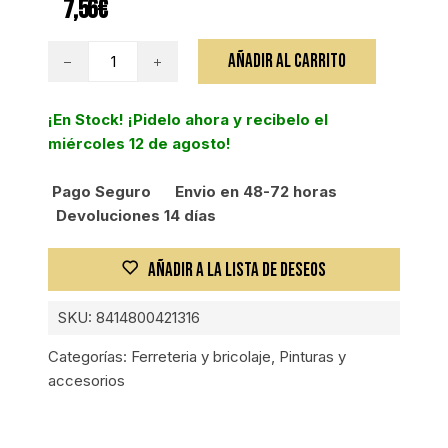
7,56
€
TITAN
AÑADIR AL CARRITO
BARNIZ
SINT
¡En Stock! ¡Pidelo ahora y recibelo el
DECO
miércoles 12 de agosto!
BTE
NOGAL
Pago Seguro
Envio en 48-72 horas
0,25L
Devoluciones 14 días
cantidad
AÑADIR A LA LISTA DE DESEOS
SKU:
8414800421316
Categorías:
Ferreteria y bricolaje
,
Pinturas y
accesorios