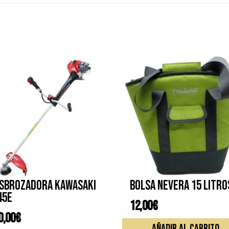
sbrozadora KAWASAKI
Bolsa nevera 15 litro
45E
12,00
€
0,00
€
AÑADIR AL CARRITO