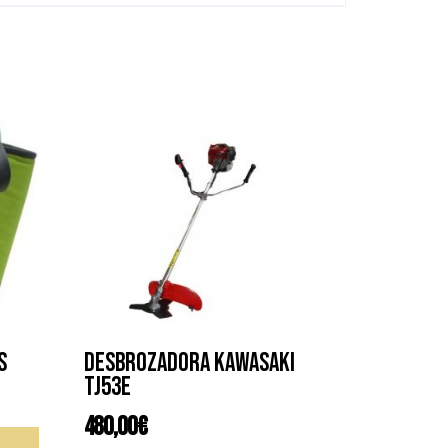
s
Desbrozadora KAWASAKI
TJ53E
480,00
€