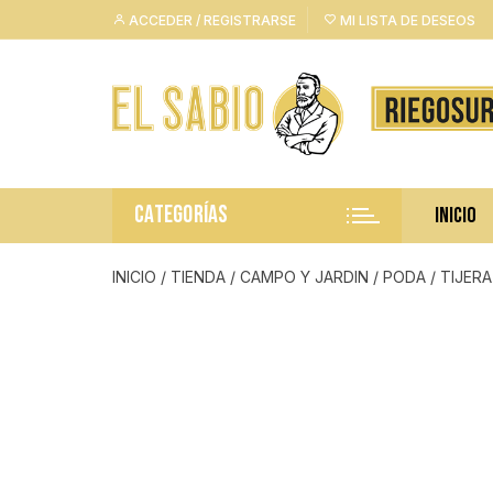
Saltar
ACCEDER / REGISTRARSE
MI LISTA DE DESEOS
al
contenido
CATEGORÍAS
INICIO
INICIO
/
TIENDA
/
CAMPO Y JARDIN
/
PODA
/ TIJER