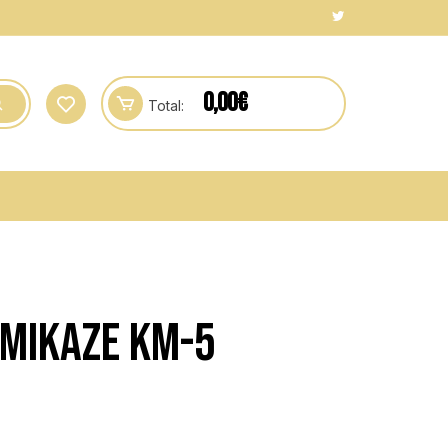
0,00
€
Total:
AMIKAZE KM-5