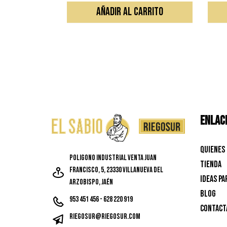
AÑADIR AL CARRITO
ENLACE
Quienes
Poligono Industrial Venta Juan
Tienda
Francisco, 5, 23330 Villanueva del
Ideas pa
Arzobispo, Jaén
Blog
953 451 456 - 628 220 919
Contact
riegosur@riegosur.com