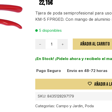
22,15
€
Tijera de poda semiprofesional para 
KM-5 FPRGED. Con mango de aluminio re
5 disponibles
Tijera
AÑADIR AL CARRITO
de
poda
¡En Stock! ¡Pidelo ahora y recibelo el m
KAMIKAZE
KM-
Pago Seguro
Envio en 48-72 horas
5
FORGED
cantidad
AÑADIR A L
SKU:
8435128297179
Categorías:
Campo y Jardin
,
Poda