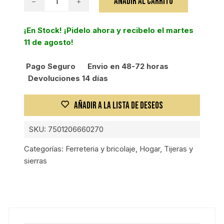
AÑADIR AL CARRITO
CHAPA
400MM
¡En Stock! ¡Pidelo ahora y recibelo el martes
cantidad
11 de agosto!
Pago Seguro
Envio en 48-72 horas
Devoluciones 14 días
AÑADIR A LA LISTA DE DESEOS
SKU:
7501206660270
Categorías:
Ferreteria y bricolaje
,
Hogar
,
Tijeras y
sierras