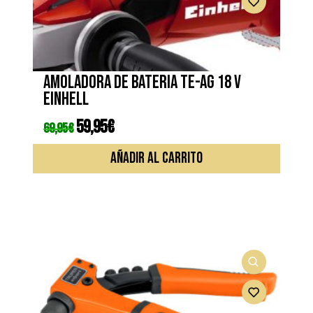
Amoladora de bateria TE-AG 18 V
EINHELL
El
59,95
€
El
69,95
€
precio
precio
original
actual
era:
es:
AÑADIR AL CARRITO
69,95€.
59,95€.