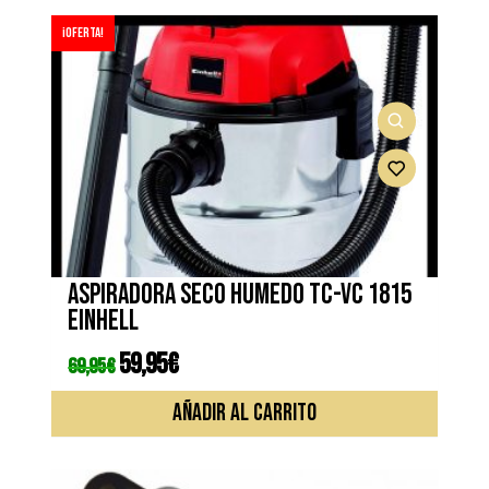
¡Oferta!
Aspiradora seco humedo TC-VC 1815
EINHELL
El
59,95
€
El
69,95
€
precio
precio
original
actual
era:
es:
AÑADIR AL CARRITO
69,95€.
59,95€.