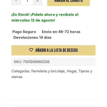
AÑADIR AL CARRITO
CHAPA
180MM
¡En Stock! ¡Pidelo ahora y recibelo el
cantidad
miércoles 12 de agosto!
Pago Seguro
Envio en 48-72 horas
Devoluciones 14 días
AÑADIR A LA LISTA DE DESEOS
SKU:
7501206660256
Categorías:
Ferreteria y bricolaje
,
Hogar
,
Tijeras y
sierras