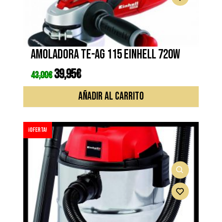
Amoladora TE-AG 115 EINHELL 720W
El
39,95
€
El
43,00
€
precio
precio
original
actual
era:
es:
AÑADIR AL CARRITO
43,00€.
39,95€.
¡Oferta!