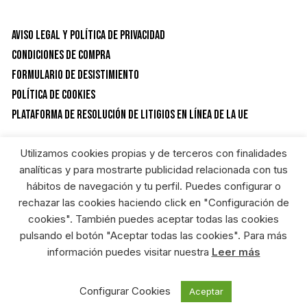
Aviso Legal y Política de privacidad
Condiciones de Compra
Formulario de desistimiento
Política de Cookies
Plataforma de resolución de litigios en línea de la UE
Utilizamos cookies propias y de terceros con finalidades
CATEGORÍAS DEL PRODUCTO
analíticas y para mostrarte publicidad relacionada con tus
hábitos de navegación y tu perfil. Puedes configurar o
rechazar las cookies haciendo click en "Configuración de
Ferreteria y bricolaje
×
cookies". También puedes aceptar todas las cookies
pulsando el botón "Aceptar todas las cookies". Para más
información puedes visitar nuestra
Leer más
RIEGOSUR FERRETERIA ONLINE © HEREDEROS DE ANGEL GARCIA S.L. Diseñado
por:
Configurar Cookies
Aceptar