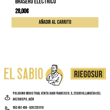
Brasero electrico
28,00
€
AÑADIR AL CARRITO
Poligono Industrial Venta Juan Francisco, 5, 23330 Villanueva del
Arzobispo, Jaén
953 451 456 - 628 220 919