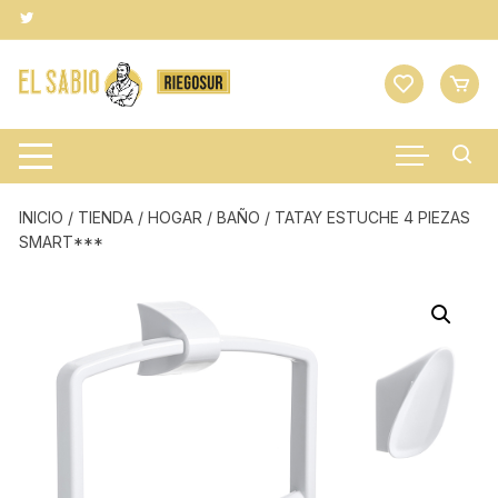
Saltar
al
contenido
INICIO
/
TIENDA
/
HOGAR
/
BAÑO
/ TATAY ESTUCHE 4 PIEZAS
SMART***