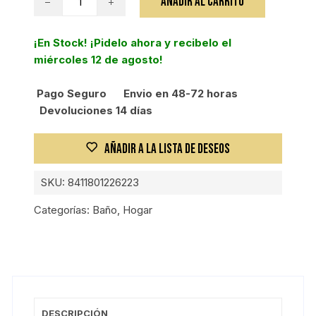
AÑADIR AL CARRITO
ESTUCHE
4
¡En Stock! ¡Pidelo ahora y recibelo el
PIEZAS
miércoles 12 de agosto!
SMART***
cantidad
Pago Seguro
Envio en 48-72 horas
Devoluciones 14 días
AÑADIR A LA LISTA DE DESEOS
SKU:
8411801226223
Categorías:
Baño
,
Hogar
DESCRIPCIÓN