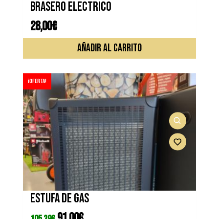
Brasero electrico
28,00
€
AÑADIR AL CARRITO
¡Oferta!
Estufa de gas
El
91,00
€
El