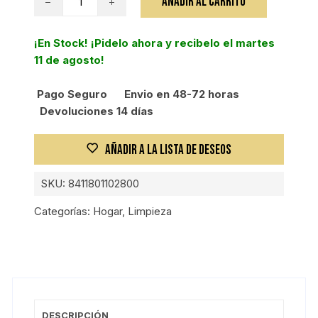
AÑADIR AL CARRITO
CUBO
ESCURR
¡En Stock! ¡Pidelo ahora y recibelo el martes
RECT
11 de agosto!
16
L
Pago Seguro
Envio en 48-72 horas
AZUL
Devoluciones 14 días
cantidad
AÑADIR A LA LISTA DE DESEOS
SKU:
8411801102800
Categorías:
Hogar
,
Limpieza
DESCRIPCIÓN