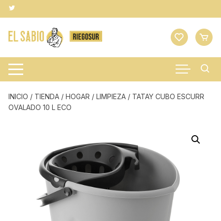
Saltar
al
contenido
INICIO
/
TIENDA
/
HOGAR
/
LIMPIEZA
/ TATAY CUBO ESCURR
OVALADO 10 L ECO