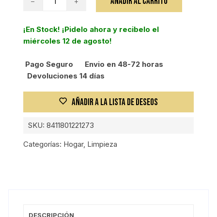
AÑADIR AL CARRITO
CUBO
ESCURR
¡En Stock! ¡Pidelo ahora y recibelo el
OVALADO
miércoles 12 de agosto!
10
L
Pago Seguro
Envio en 48-72 horas
ECO
Devoluciones 14 días
cantidad
AÑADIR A LA LISTA DE DESEOS
SKU:
8411801221273
Categorías:
Hogar
,
Limpieza
DESCRIPCIÓN