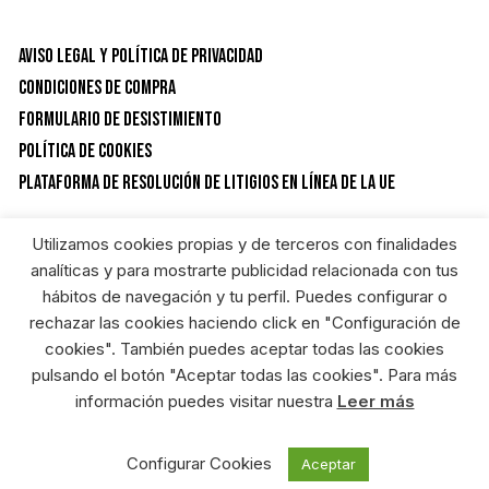
Aviso Legal y Política de privacidad
Condiciones de Compra
Formulario de desistimiento
Política de Cookies
Plataforma de resolución de litigios en línea de la UE
Utilizamos cookies propias y de terceros con finalidades
CATEGORÍAS DEL PRODUCTO
analíticas y para mostrarte publicidad relacionada con tus
hábitos de navegación y tu perfil. Puedes configurar o
rechazar las cookies haciendo click en "Configuración de
Protección laboral
×
cookies". También puedes aceptar todas las cookies
pulsando el botón "Aceptar todas las cookies". Para más
información puedes visitar nuestra
Leer más
RIEGOSUR FERRETERIA ONLINE © HEREDEROS DE ANGEL GARCIA S.L. Diseñado
por:
Configurar Cookies
Aceptar