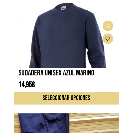
Sudadera unisex azul marino
14,95
€
Este
SELECCIONAR OPCIONES
produc
tiene
múltipl
variante
Las