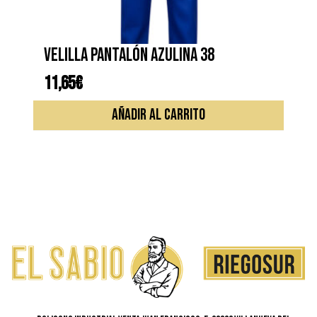
la
página
de
VELILLA PANTALÓN AZULINA 38
produc
11,65
€
AÑADIR AL CARRITO