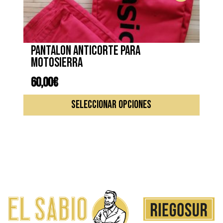
Pantalon anticorte para
motosierra
60,00
€
Este
SELECCIONAR OPCIONES
produc
tiene
múltipl
variante
Las
opcione
se
pueden
elegir
en