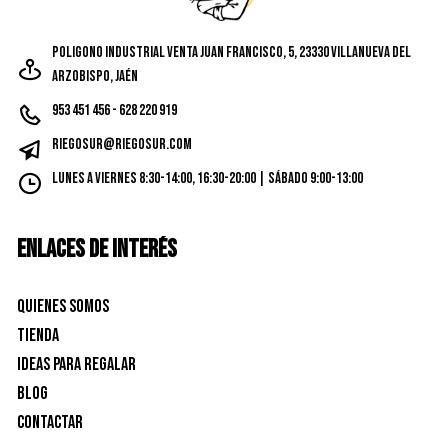
la
página
Poligono Industrial Venta Juan Francisco, 5, 23330 Villanueva del
de
Arzobispo, Jaén
produc
953 451 456 - 628 220 919
riegosur@riegosur.com
Lunes a Viernes 8:30-14:00, 16:30-20:00 | Sábado 9:00-13:00
ENLACES DE INTERÉS
Quienes Somos
Tienda
Ideas para Regalar
Blog
Contactar