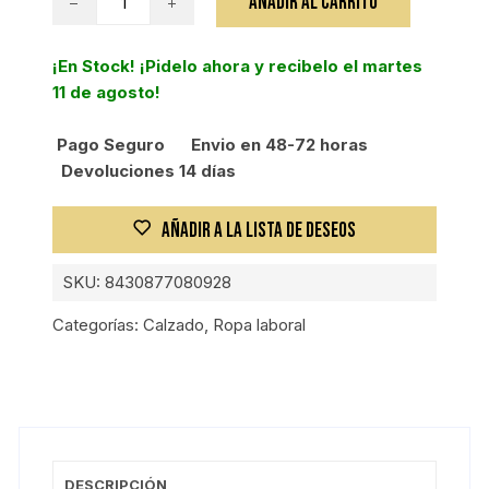
AÑADIR AL CARRITO
BOTA
EURIO
¡En Stock! ¡Pidelo ahora y recibelo el martes
S3
11 de agosto!
T-
37
Pago Seguro
Envio en 48-72 horas
cantidad
Devoluciones 14 días
AÑADIR A LA LISTA DE DESEOS
SKU:
8430877080928
Categorías:
Calzado
,
Ropa laboral
DESCRIPCIÓN