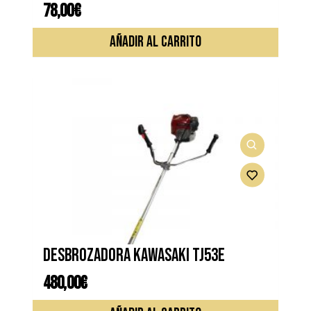
78,00
€
AÑADIR AL CARRITO
Desbrozadora KAWASAKI TJ53E
480,00
€