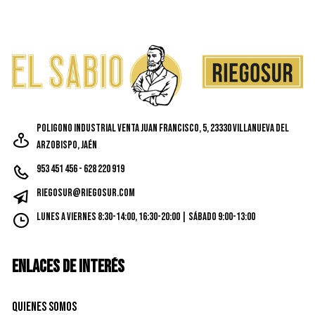
opcione
se
pueden
elegir
en
la
página
Poligono Industrial Venta Juan Francisco, 5, 23330 Villanueva del
de
Arzobispo, Jaén
produc
953 451 456 - 628 220 919
riegosur@riegosur.com
Lunes a Viernes 8:30-14:00, 16:30-20:00 | Sábado 9:00-13:00
ENLACES DE INTERÉS
Quienes Somos