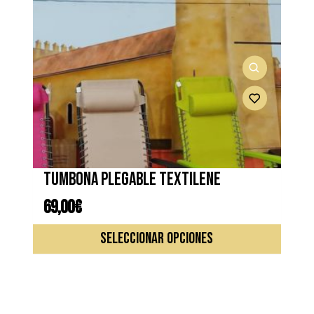
Tumbona plegable textilene
69,00
€
Este
SELECCIONAR OPCIONES
produc
tiene
múltipl
variante
Las