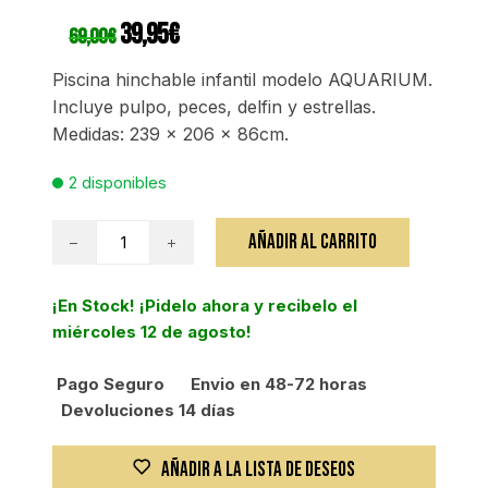
El
39,95
€
El
69,00
€
precio
precio
original
actual
era:
es:
Piscina hinchable infantil modelo AQUARIUM.
69,00€.
39,95€.
Incluye pulpo, peces, delfin y estrellas.
Medidas: 239 x 206 x 86cm.
2 disponibles
Piscina
AÑADIR AL CARRITO
hinchable
infantil
¡En Stock! ¡Pidelo ahora y recibelo el
modelo
miércoles 12 de agosto!
AQUARIUM
cantidad
Pago Seguro
Envio en 48-72 horas
Devoluciones 14 días
AÑADIR A LA LISTA DE DESEOS