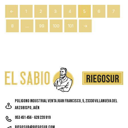
←
1
2
3
4
5
6
7
8
…
99
100
101
→
Poligono Industrial Venta Juan Francisco, 5, 23330 Villanueva del
Arzobispo, Jaén
953 451 456 - 628 220 919
riegosur@riegosur.com