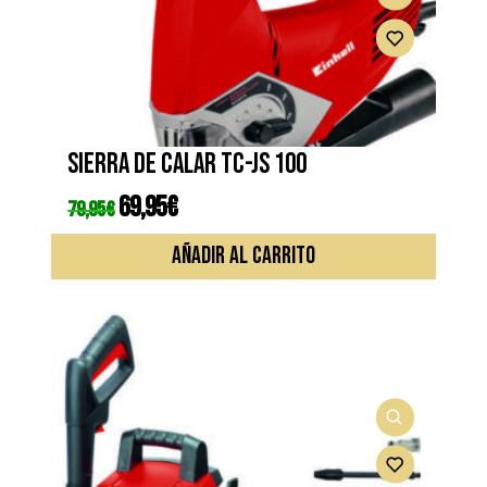
Sierra de calar TC-JS 100
El
69,95
€
El
79,95
€
precio
precio
original
actual
era:
es:
AÑADIR AL CARRITO
79,95€.
69,95€.