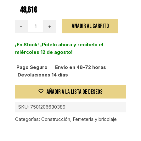
48,61
€
MAZA
AÑADIR AL CARRITO
OCTAGONAL,
4500G,
¡En Stock! ¡Pidelo ahora y recibelo el
MANGO
miércoles 12 de agosto!
MADERA
91CM
Pago Seguro
Envio en 48-72 horas
cantidad
Devoluciones 14 días
AÑADIR A LA LISTA DE DESEOS
SKU:
7501206630389
Categorías:
Construcción
,
Ferreteria y bricolaje