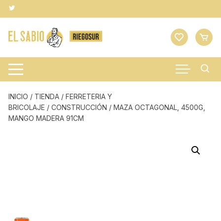
Saltar
al
contenido
INICIO
/
TIENDA
/
FERRETERIA Y
BRICOLAJE
/
CONSTRUCCIÓN
/ MAZA OCTAGONAL, 4500G,
MANGO MADERA 91CM