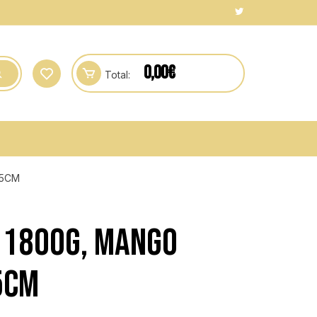
0,00
€
Total:
35CM
 1800G, MANGO
35CM