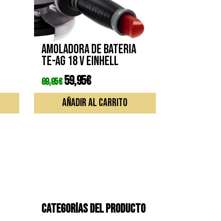
Amoladora de bateria
TE-AG 18 V EINHELL
El
59,95
€
El
69,95
€
precio
precio
original
actual
era:
es:
AÑADIR AL CARRITO
69,95€.
59,95€.
CATEGORÍAS DEL PRODUCTO