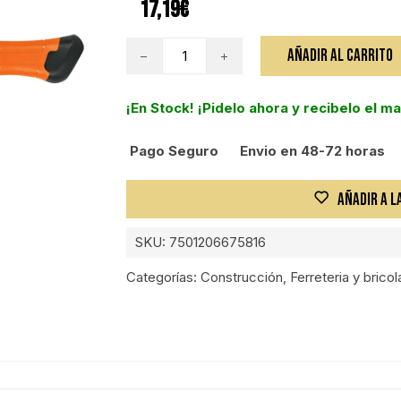
17,19
€
MAZA
AÑADIR AL CARRITO
OCTAGONAL,
1800G,
¡En Stock! ¡Pidelo ahora y recibelo el m
MANGO
FIBRA
Pago Seguro
Envio en 48-72 horas
DE
VIDRIO
35CM
AÑADIR A L
cantidad
SKU:
7501206675816
Categorías:
Construcción
,
Ferreteria y bricol