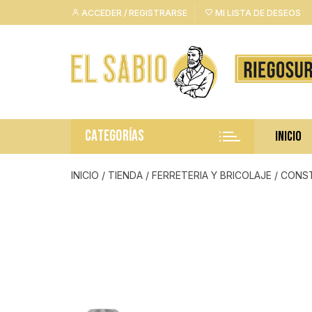
Saltar
ACCEDER / REGISTRARSE
MI LISTA DE DESEOS
al
contenido
CATEGORÍAS
INICIO
INICIO
/
TIENDA
/
FERRETERIA Y BRICOLAJE
/
CONS