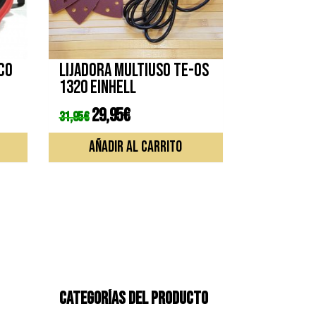
co
Lijadora multiuso TE-OS
1320 EINHELL
El
29,95
€
El
31,95
€
precio
precio
original
actual
era:
es:
AÑADIR AL CARRITO
31,95€.
29,95€.
CATEGORÍAS DEL PRODUCTO