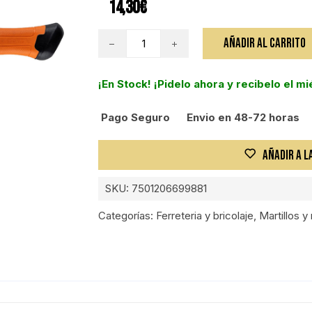
14,30
€
MAZA
AÑADIR AL CARRITO
OCTAGONAL,
1350G,
¡En Stock! ¡Pidelo ahora y recibelo el m
MANGO
FIBRA
Pago Seguro
Envio en 48-72 horas
DE
VIDRIO
35CM
AÑADIR A L
cantidad
SKU:
7501206699881
Categorías:
Ferreteria y bricolaje
,
Martillos 