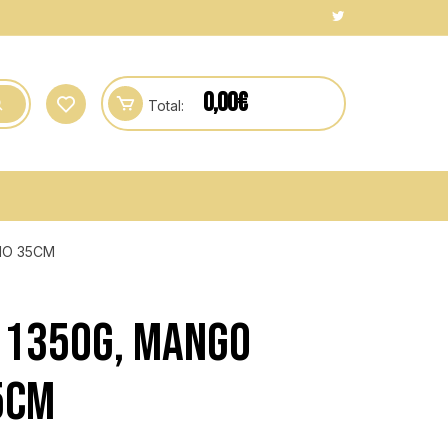
0,00
€
Total:
IO 35CM
 1350G, MANGO
35CM