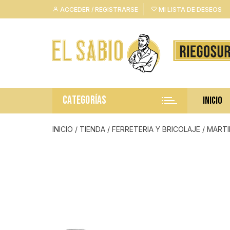
Saltar
ACCEDER / REGISTRARSE
MI LISTA DE DESEOS
al
contenido
CATEGORÍAS
INICIO
INICIO
/
TIENDA
/
FERRETERIA Y BRICOLAJE
/
MARTI