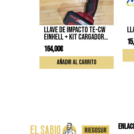
Llave de impacto TE-CW
Ll
EINHELL + kit cargador y
15
bateria
164,00
€
AÑADIR AL CARRITO
ENLACE