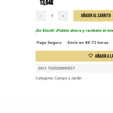
13,64
€
MANGO
AÑADIR AL CARRITO
DE
REPUESTO
¡En Stock! ¡Pidelo ahora y recibelo el m
PARA
AZADA
Pago Seguro
Envio en 48-72 horas
LANE
1370MM
cantidad
AÑADIR A L
SKU:
7501206691557
Categoría:
Campo y Jardin