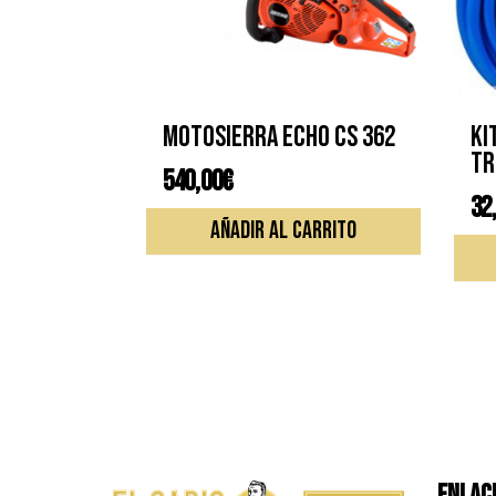
Motosierra ECHO CS 362
Ki
tr
540,00
€
25
32
AÑADIR AL CARRITO
ENLACE