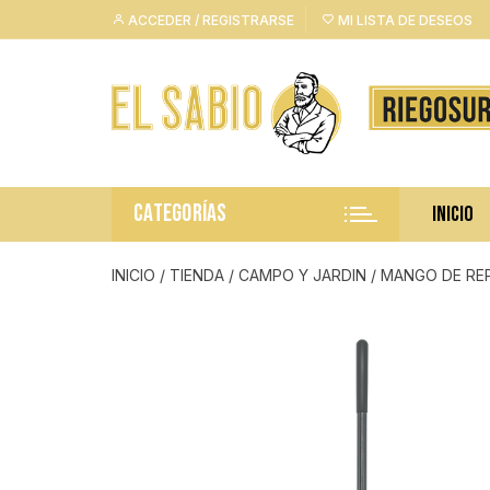
Saltar
ACCEDER / REGISTRARSE
MI LISTA DE DESEOS
al
contenido
CATEGORÍAS
INICIO
INICIO
/
TIENDA
/
CAMPO Y JARDIN
/ MANGO DE RE