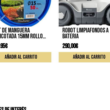
t de manguera
Robot limpiafondos a
icotada 15mm Rollo
bateria
 metros
,95
€
290,00
€
AÑADIR AL CARRITO
AÑADIR AL CARRITO
S DE INTERÉS