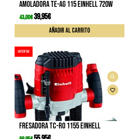
Amoladora TE-AG 115 EINHELL 720W
produc
El
39,95
€
El
43,00
€
precio
precio
original
actual
era:
es:
AÑADIR AL CARRITO
43,00€.
39,95€.
¡Oferta!
Fresadora TC-RO 1155 EINHELL
El
55,95
€
El