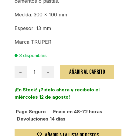
cementos o pastas.
Medida: 300 x 100 mm
Espesor: 13 mm
Marca TRUPER
3 disponibles
Llana
AÑADIR AL CARRITO
de
esponja
¡En Stock! ¡Pidelo ahora y recibelo el
cantidad
miércoles 12 de agosto!
Pago Seguro
Envio en 48-72 horas
Devoluciones 14 días
AÑADIR A LA LISTA DE DESEOS