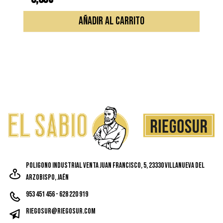
AÑADIR AL CARRITO
Poligono Industrial Venta Juan Francisco, 5, 23330 Villanueva del
Arzobispo, Jaén
953 451 456 - 628 220 919
riegosur@riegosur.com