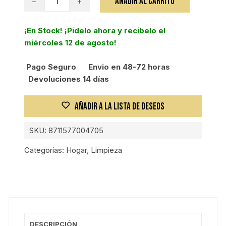
AÑADIR AL CARRITO
RAPIDO
ANTICAL
¡En Stock! ¡Pidelo ahora y recibelo el
0,5
miércoles 12 de agosto!
L
cantidad
Pago Seguro
Envio en 48-72 horas
Devoluciones 14 días
AÑADIR A LA LISTA DE DESEOS
SKU:
8711577004705
Categorías:
Hogar
,
Limpieza
DESCRIPCIÓN