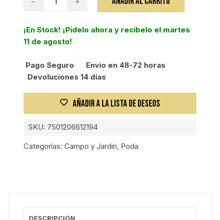
AÑADIR AL CARRITO
MEDIA
LABOR,
¡En Stock! ¡Pidelo ahora y recibelo el martes
1800G,
11 de agosto!
MANGO
cantidad
Pago Seguro
Envio en 48-72 horas
Devoluciones 14 días
AÑADIR A LA LISTA DE DESEOS
SKU:
7501206612194
Categorías:
Campo y Jardin
,
Poda
DESCRIPCIÓN