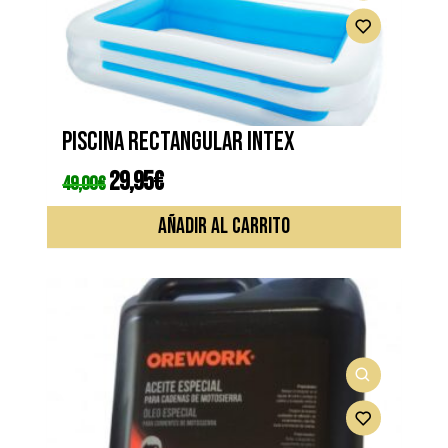
Piscina rectangular INTEX
El
29,95
€
El
49,00
€
precio
precio
original
actual
era:
es:
AÑADIR AL CARRITO
49,00€.
29,95€.