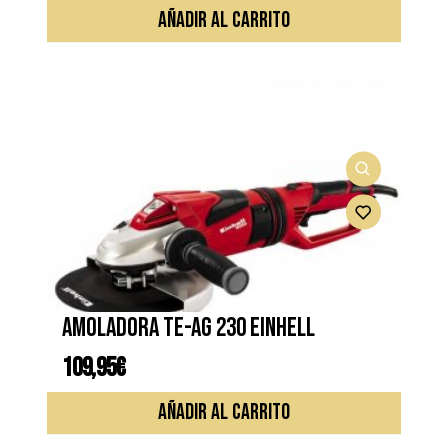
original
actual
era:
es:
AÑADIR AL CARRITO
169,95€.
129,95€.
Amoladora TE-AG 230 EINHELL
109,95
€
AÑADIR AL CARRITO