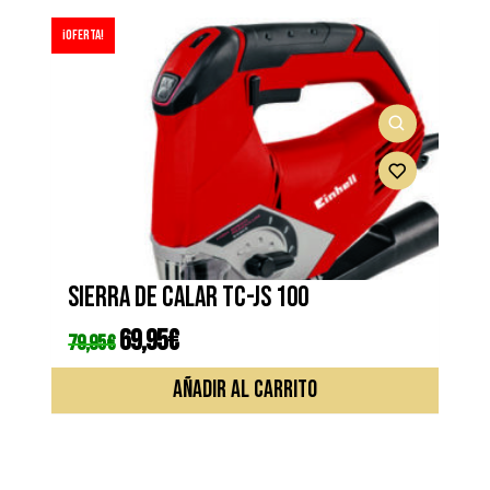
¡Oferta!
Sierra de calar TC-JS 100
El
69,95
€
El
79,95
€
precio
precio
original
actual
era:
es:
AÑADIR AL CARRITO
79,95€.
69,95€.