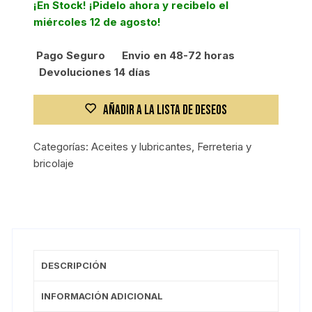
¡En Stock! ¡Pidelo ahora y recibelo el
litio
miércoles 12 de agosto!
cantidad
Pago Seguro
Envio en 48-72 horas
Devoluciones 14 días
AÑADIR A LA LISTA DE DESEOS
Categorías:
Aceites y lubricantes
,
Ferreteria y
bricolaje
DESCRIPCIÓN
INFORMACIÓN ADICIONAL