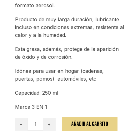
formato aerosol.
Producto de muy larga duración, lubricante
incluso en condiciones extremas, resistente al
calor y a la humedad.
Esta grasa, además, protege de la aparición
de óxido y de corrosión.
Idónea para usar en hogar (cadenas,
puertas, pomos), automóviles, etc
Capacidad: 250 ml
Marca 3 EN 1
Grasa
AÑADIR AL CARRITO
blanca
de