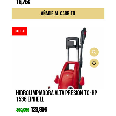
16,75
€
AÑADIR AL CARRITO
¡Oferta!
Hidrolimpiadora alta presion TC-HP
1538 EINHELL
El
129,95
€
El
169,95
€
precio
precio