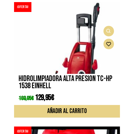
¡Oferta!
Hidrolimpiadora alta presion TC-HP
1538 EINHELL
El
129,95
€
El
169,95
€
precio
precio
original
actual
era:
es:
AÑADIR AL CARRITO
169,95€.
129,95€.
¡Oferta!