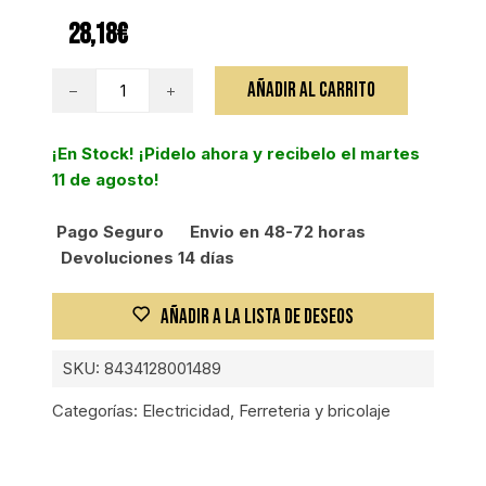
28,18
€
ENGEL
AÑADIR AL CARRITO
RECEPTOR
DVB-
¡En Stock! ¡Pidelo ahora y recibelo el martes
T2
11 de agosto!
HD
GRABADOR
Pago Seguro
Envio en 48-72 horas
AXIL
Devoluciones 14 días
cantidad
AÑADIR A LA LISTA DE DESEOS
SKU:
8434128001489
Categorías:
Electricidad
,
Ferreteria y bricolaje