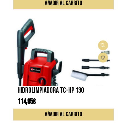
era:
es:
AÑADIR AL CARRITO
99,95€.
89,95€.
Hidrolimpiadora TC-HP 130
114,95
€
AÑADIR AL CARRITO