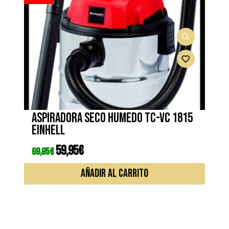
Aspiradora seco humedo TC-VC 1815
EINHELL
El
59,95
€
El
69,95
€
precio
precio
original
actual
era:
es:
AÑADIR AL CARRITO
69,95€.
59,95€.