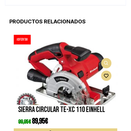
PRODUCTOS RELACIONADOS
¡Oferta!
Sierra circular TE-XC 110 EINHELL
El
89,95
€
El
99,95
€
precio
precio
original
actual