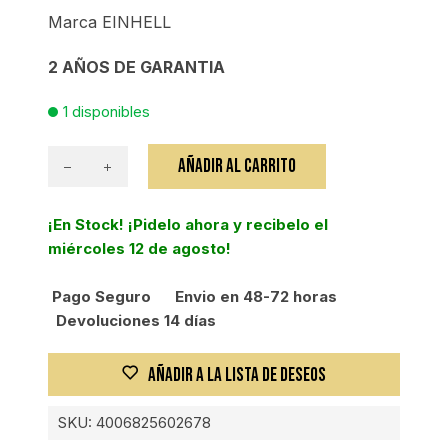
Marca EINHELL
2 AÑOS DE GARANTIA
1 disponibles
AÑADIR AL CARRITO
Decapador
electrico
¡En Stock! ¡Pidelo ahora y recibelo el
TE-
miércoles 12 de agosto!
HA
2000
Pago Seguro
Envio en 48-72 horas
cantidad
Devoluciones 14 días
AÑADIR A LA LISTA DE DESEOS
SKU:
4006825602678