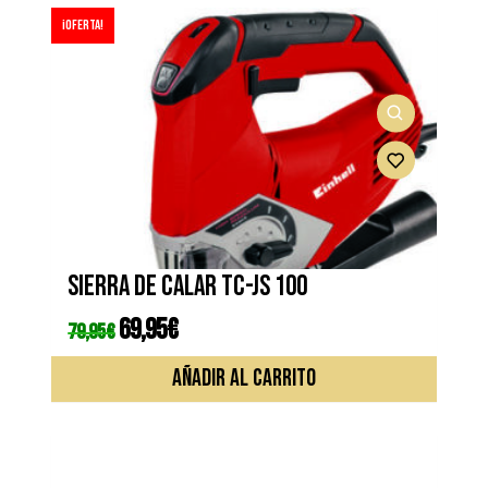
¡Oferta!
Sierra de calar TC-JS 100
El
69,95
€
El
79,95
€
precio
precio
original
actual
era:
es:
AÑADIR AL CARRITO
79,95€.
69,95€.