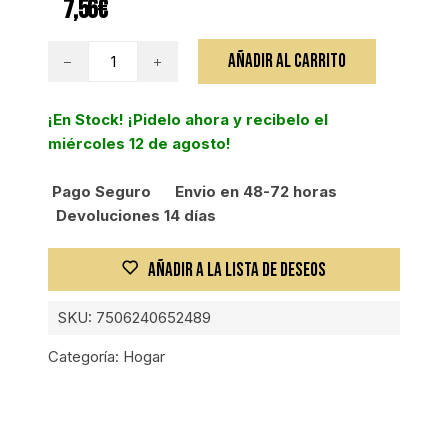
7,56
€
CINTA
AÑADIR AL CARRITO
AMERICANA,
48MM
¡En Stock! ¡Pidelo ahora y recibelo el
X
miércoles 12 de agosto!
30
M,
Pago Seguro
Envio en 48-72 horas
GRIS,
Devoluciones 14 días
TRUPER
EXPERT
cantidad
AÑADIR A LA LISTA DE DESEOS
SKU:
7506240652489
Categoría:
Hogar