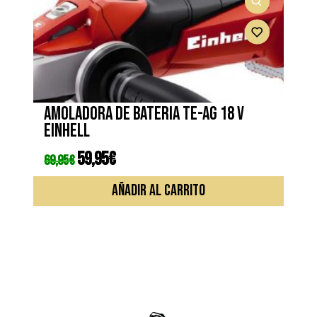
Amoladora de bateria TE-AG 18 V
EINHELL
El
59,95
€
El
69,95
€
precio
precio
original
actual
era:
es:
AÑADIR AL CARRITO
69,95€.
59,95€.