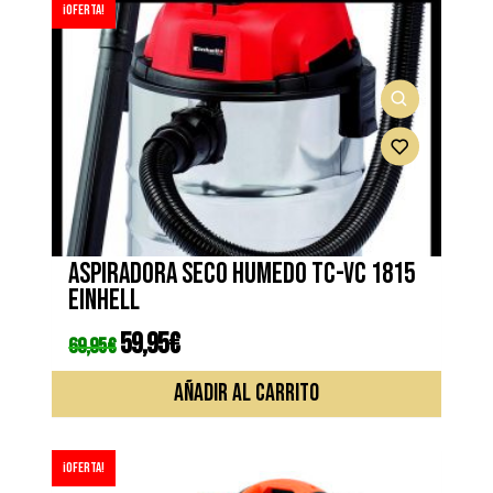
¡Oferta!
Aspiradora seco humedo TC-VC 1815
EINHELL
El
59,95
€
El
69,95
€
precio
precio
original
actual
era:
es:
AÑADIR AL CARRITO
69,95€.
59,95€.
¡Oferta!