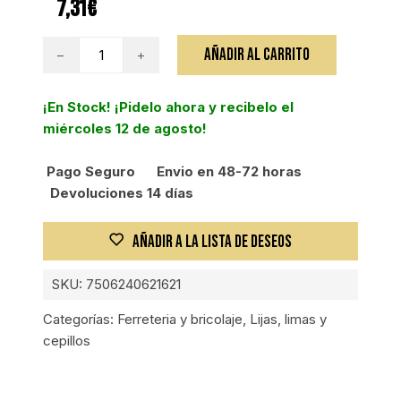
7,31
€
CEPILLO
AÑADIR AL CARRITO
CIRCULAR
TREN
¡En Stock! ¡Pidelo ahora y recibelo el
GRUESO
miércoles 12 de agosto!
100
MM
Pago Seguro
Envio en 48-72 horas
AMOL
Devoluciones 14 días
cantidad
AÑADIR A LA LISTA DE DESEOS
SKU:
7506240621621
Categorías:
Ferreteria y bricolaje
,
Lijas, limas y
cepillos