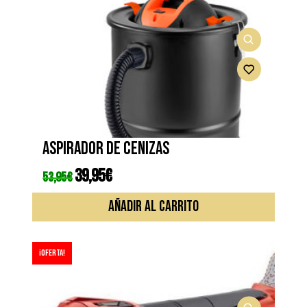
Aspirador de cenizas
El
39,95
€
El
53,95
€
precio
precio
original
actual
era:
es:
AÑADIR AL CARRITO
53,95€.
39,95€.
¡Oferta!