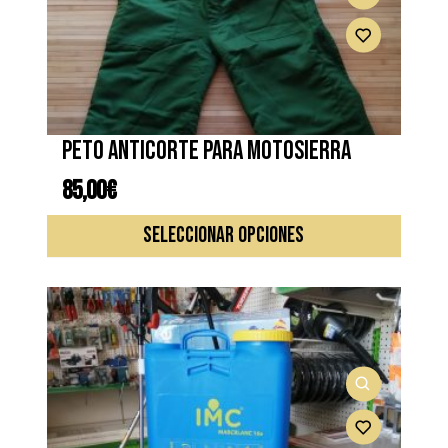
Peto anticorte para motosierra
85,00
€
Este
SELECCIONAR OPCIONES
produc
tiene
múltipl
variante
Las
opcione
se
pueden
elegir