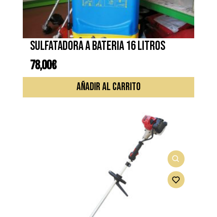
en
la
página
de
Sulfatadora a bateria 16 litros
produc
78,00
€
AÑADIR AL CARRITO