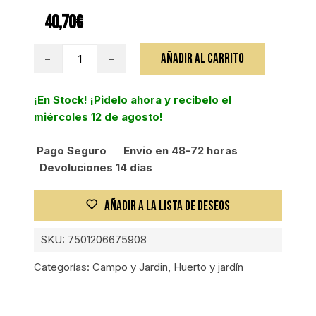
40,70
€
CAVA
AÑADIR AL CARRITO
HOYOS
HERCULES
¡En Stock! ¡Pidelo ahora y recibelo el
DE
miércoles 12 de agosto!
ACERO
DIAMETRO
Pago Seguro
Envio en 48-72 horas
155MM
Devoluciones 14 días
cantidad
AÑADIR A LA LISTA DE DESEOS
SKU:
7501206675908
Categorías:
Campo y Jardin
,
Huerto y jardín