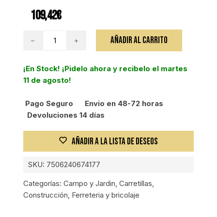
109,42
€
CARRETILLA
AÑADIR AL CARRITO
120L
PLASTICA,
¡En Stock! ¡Pidelo ahora y recibelo el martes
LLANTA
11 de agosto!
IMPINCHABLE,
580K
Pago Seguro
Envio en 48-72 horas
cantidad
Devoluciones 14 días
AÑADIR A LA LISTA DE DESEOS
SKU:
7506240674177
Categorías:
Campo y Jardin
,
Carretillas
,
Construcción
,
Ferreteria y bricolaje