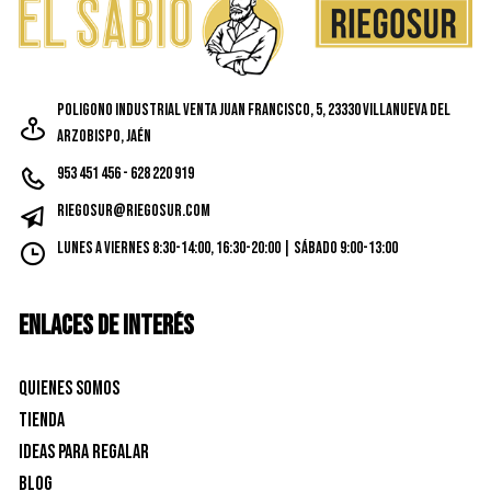
elegir
en
la
página
Poligono Industrial Venta Juan Francisco, 5, 23330 Villanueva del
de
Arzobispo, Jaén
produc
953 451 456 - 628 220 919
riegosur@riegosur.com
Lunes a Viernes 8:30-14:00, 16:30-20:00 | Sábado 9:00-13:00
ENLACES DE INTERÉS
Quienes Somos
Tienda
Ideas para Regalar
Blog