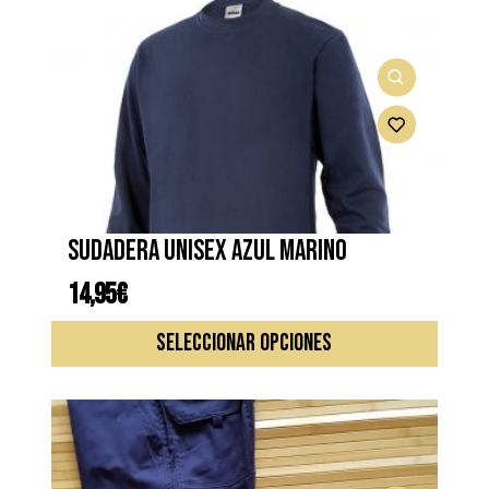
Sudadera unisex azul marino
14,95
€
Este
SELECCIONAR OPCIONES
produc
tiene
múltipl
variante
Las
opcione