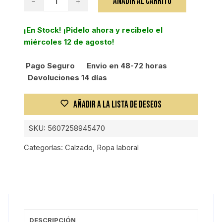
AÑADIR AL CARRITO
ZAPATO
WARM
¡En Stock! ¡Pidelo ahora y recibelo el
UP
miércoles 12 de agosto!
RED
T-
Pago Seguro
Envio en 48-72 horas
42
Devoluciones 14 días
cantidad
AÑADIR A LA LISTA DE DESEOS
SKU:
5607258945470
Categorías:
Calzado
,
Ropa laboral
DESCRIPCIÓN